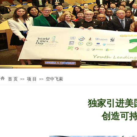
首 页
项 目
空中飞索
>>
>>
独家引进美
创造可