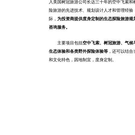
入美国树冠旅游公司长达三十年的空中飞索和
险旅游的先进技术、规划设计人才和管理经验
际，
为投资商提供度身定制的生态探险旅游规
咨询服务。
主要项目包括
空中飞索、树冠旅游、气候
生态体验和各类野外探险体验等
，还可以结合
和文化特色，因地制宜，度身定制。
美国树冠旅游
公司
拥有在全世界超过30年的可持续生态旅游经验，自1986
想体验的项目”，超过一百万客户乐享过公司在世界各地以